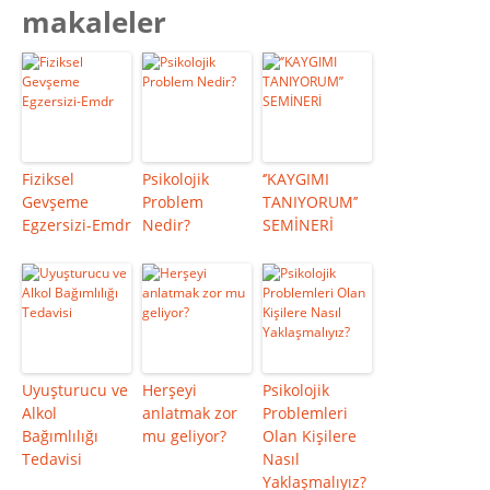
makaleler
Fiziksel
Psikolojik
‘’KAYGIMI
Gevşeme
Problem
TANIYORUM’’
Egzersizi-Emdr
Nedir?
SEMİNERİ
Uyuşturucu ve
Herşeyi
Psikolojik
Alkol
anlatmak zor
Problemleri
Bağımlılığı
mu geliyor?
Olan Kişilere
Tedavisi
Nasıl
Yaklaşmalıyız?