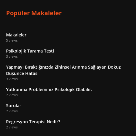
Popüler Makaleler
Makaleler
5 views
Psikolojik Tarama Testi
3 views
Yapmayı Bıraktığınızda Zihinsel Arınma Sağlayan Dokuz
Düşünce Hatası
3 views
Yutkunma Probleminiz Psikolojik Olabilir.
2 views
Sorular
2 views
Regresyon Terapisi Nedir?
2 views