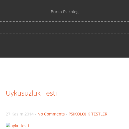
Bursa Psikolog
Uykusuzluk Testi
27 Kasım 2014
-
No Comments
-
PSİKOLOJİK TESTLER