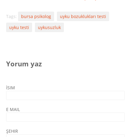
Tags:
bursa psikolog
uyku bozuklukları testi
uyku testi
uykusuzluk
Yorum yaz
İSIM
E MAIL
ŞEHIR