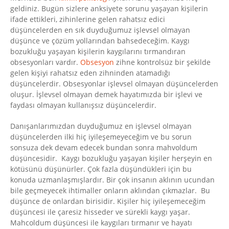
geldiniz. Bugün sizlere anksiyete sorunu yaşayan kişilerin
ifade ettikleri, zihinlerine gelen rahatsız edici
düşüncelerden en sık duyduğumuz işlevsel olmayan
düşünce ve çözüm yollarından bahsedeceğim. Kaygı
bozukluğu yaşayan kişilerin kaygılarını tırmandıran
obsesyonları vardır.
Obsesyon
zihne kontrolsüz bir şekilde
gelen kişiyi rahatsız eden zihninden atamadığı
düşüncelerdir. Obsesyonlar işlevsel olmayan düşüncelerden
oluşur. İşlevsel olmayan demek hayatımızda bir işlevi ve
faydası olmayan kullanışsız düşüncelerdir.
Danışanlarımızdan duyduğumuz en işlevsel olmayan
düşüncelerden ilki hiç iyileşemeyeceğim ve bu sorun
sonsuza dek devam edecek bundan sonra mahvoldum
düşüncesidir. Kaygı bozukluğu yaşayan kişiler herşeyin en
kötüsünü düşünürler. Çok fazla düşündükleri için bu
konuda uzmanlaşmışlardır. Bir çok insanın aklının ucundan
bile geçmeyecek ihtimaller onların aklından çıkmazlar. Bu
düşünce de onlardan birisidir. Kişiler hiç iyileşemeceğim
düşüncesi ile çaresiz hisseder ve sürekli kaygı yaşar.
Mahcoldum düşüncesi ile kaygıları tırmanır ve hayatı