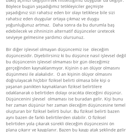
bakış açımızı değiştirirsek hissettiğimiz duygular da değişir.
Böylece bugün yaşadığımız tetikleyiciler geçmişte
yaşadığınız sizi rahatsız eden bir olayı tetiklese bile sizi
rahatsız eden duygular ortaya çıkmaz ve duygu
yoğunluğunuz artmaz. Daha sonra da bu durumla baş
edebilecek ve zihninizin alternatif düşünceler üretecek
seviyeye gelmesine yardımcı olursunuz.
Bir diğer işlevsel olmayan düşüncemiz ise öleceğim
düşüncesidir. Diyebilirsiniz ki bu düşünce nasıl işlevsel değil
bu düşüncenin işlevsel olmaması bir gün öleceğimiz
gerçeğinden kaynaklanmıyor. Kişinin o an ölüyor olmasını
düşünmesi ile alakalıdır. O an kişinin ölüyor olmasını
doğrulayacak hiçbbir fiziksel belirti olmasa bile kişi o
yaşanan panikten kaynaklanan fiziksel belirtilere
odaklanarak o belirtiden dolayı oracıkta öleceğini düşünür.
Düşüncenini şlevsel olmaması ise buradan gelir. Kişi bunu
her zaman düşünür her zaman öleceğim düşüncesine temel
oluşturan bir fiziksel belirti bulur. Bu fiziksel belirti bazen
aynı bazen de farklı belirtilerden olabilir. O fiziksel
belirtiden yola çıkarak sürekli öleceğim düşüncesini ön
plana çıkarır ve kaygılanır. Bazen bu kaygı atak şeklinde gelir