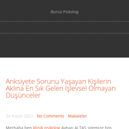
Bursa Psikolog
Anksiyete Sorunu Yaşayan Kişilerin
Aklına En Sık Gelen İşlevsel Olmayan
Düşünceler
24 Nisan 2023
-
No Comments
-
Makaleler
Merhaba ben
klinik psikolog
Ayhan ALTAŞ sitemize hoş