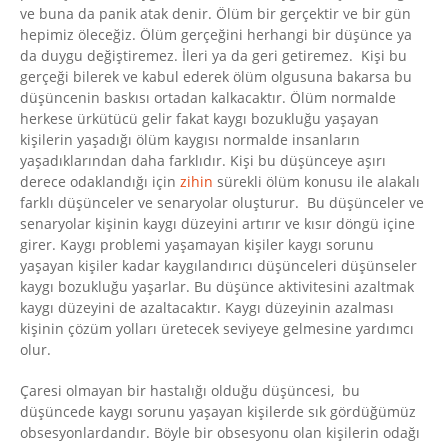
ve buna da panik atak denir. Ölüm bir gerçektir ve bir gün
hepimiz öleceğiz. Ölüm gerçeğini herhangi bir düşünce ya
da duygu değiştiremez. İleri ya da geri getiremez. Kişi bu
gerçeği bilerek ve kabul ederek ölüm olgusuna bakarsa bu
düşüncenin baskısı ortadan kalkacaktır. Ölüm normalde
herkese ürkütücü gelir fakat kaygı bozukluğu yaşayan
kişilerin yaşadığı ölüm kaygısı normalde insanların
yaşadıklarından daha farklıdır. Kişi bu düşünceye aşırı
derece odaklandığı için
zihin
sürekli ölüm konusu ile alakalı
farklı düşünceler ve senaryolar oluşturur. Bu düşünceler ve
senaryolar kişinin kaygı düzeyini artırır ve kısır döngü içine
girer. Kaygı problemi yaşamayan kişiler kaygı sorunu
yaşayan kişiler kadar kaygılandırıcı düşünceleri düşünseler
kaygı bozukluğu yaşarlar. Bu düşünce aktivitesini azaltmak
kaygı düzeyini de azaltacaktır. Kaygı düzeyinin azalması
kişinin çözüm yolları üretecek seviyeye gelmesine yardımcı
olur.
Çaresi olmayan bir hastalığı olduğu düşüncesi, bu
düşüncede kaygı sorunu yaşayan kişilerde sık gördüğümüz
obsesyonlardandır. Böyle bir obsesyonu olan kişilerin odağı