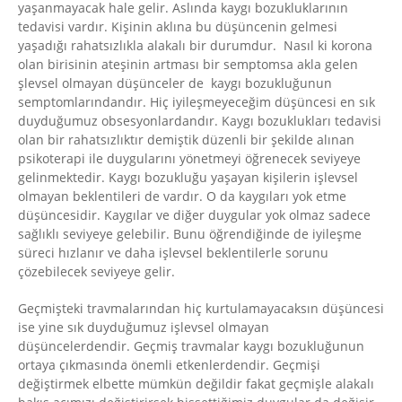
yaşanmayacak hale gelir. Aslında kaygı bozukluklarının
tedavisi vardır. Kişinin aklına bu düşüncenin gelmesi
yaşadığı rahatsızlıkla alakalı bir durumdur. Nasıl ki korona
olan birisinin ateşinin artması bir semptomsa akla gelen
şlevsel olmayan düşünceler de kaygı bozukluğunun
semptomlarındandır. Hiç iyileşmeyeceğim düşüncesi en sık
duyduğumuz obsesyonlardandır. Kaygı bozuklukları tedavisi
olan bir rahatsızlıktır demiştik düzenli bir şekilde alınan
psikoterapi ile duygularını yönetmeyi öğrenecek seviyeye
gelinmektedir. Kaygı bozukluğu yaşayan kişilerin işlevsel
olmayan beklentileri de vardır. O da kaygıları yok etme
düşüncesidir. Kaygılar ve diğer duygular yok olmaz sadece
sağlıklı seviyeye gelebilir. Bunu öğrendiğinde de iyileşme
süreci hızlanır ve daha işlevsel beklentilerle sorunu
çözebilecek seviyeye gelir.
Geçmişteki travmalarından hiç kurtulamayacaksın düşüncesi
ise yine sık duyduğumuz işlevsel olmayan
düşüncelerdendir. Geçmiş travmalar kaygı bozukluğunun
ortaya çıkmasında önemli etkenlerdendir. Geçmişi
değiştirmek elbette mümkün değildir fakat geçmişle alakalı