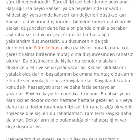
sürekli bedenindedir. Sürekli fiziksel belirtlerine odaklanır.
Başı ağırırsa beyin kanseri ya da beyinlerinde ur vardır.
Midesi ağrıyorsa mide kanseri kan değerleri düşükse kan
kanseri olduklarını düşünürler. Genelde kanser oldukları ile
alakalı düşünceleri daha fazla ön planda olmakla beraber
asıl rahatsız oldukları şey çözümsüz bir hastalığa
yakalandım düşüncesidir. Bu düşüncenin de çok
derinlerinde
ölüm korkusu
olsa da kişiler burada daha çok
çaresiz kalma birilerine mutaç olma düşüncesinden rahatsız
olurlar. Bu düşüncede de kişiler bu konularla alakalı
düşünce üretir ve senaryolar yazarlar. Kanser olduklarını
yatalak olduklarını başkalarının bakımına muhtaç olduklarını
zihinde senaryolaştırırlar ve kaygılanırlar. Kaygılandıkça bu
konuda ki hassasiyeti artar ve daha fazla senaryolar
yazarlar. Böylece kaygı tırmandıkça tırmanır. Bu obsesyonu
olan kişiler doktor doktor hastane hastane gezerler. Bir veya
daha fazla doktor tarafından fiziksel bir rahatsızlığı olmadığı
söylense bile kişileri bu rahatlatmaz. Tam tersi kaygısı daha
da artar. Doktorların bile bulamadığı bir rahatsızlığım var
diye düşünürler.
Delireceğim düşüncesi ise bir diğer sık karsılaştığımız